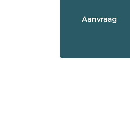
- AANVRAAG
01
Ontvang een melding via he
Aanvraag
online platform van 3P of vi
het iFrame volledig
geïntegreerd met uw website