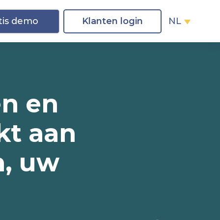
tis demo
Klanten login
NL
e
n
e
n
k
t
a
a
n
n
,
u
w