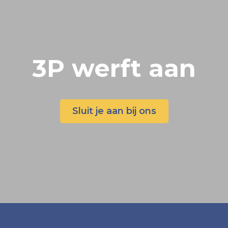
3P werft aan
Sluit je aan bij ons