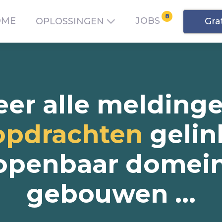
8
OME
JOBS
Gra
OPLOSSINGEN
e
e
r
a
l
l
e
m
e
l
d
i
n
g
opdrachten
g
e
l
i
n
o
p
e
n
b
a
a
r
d
o
m
e
i
g
e
b
o
u
w
e
n
.
.
.