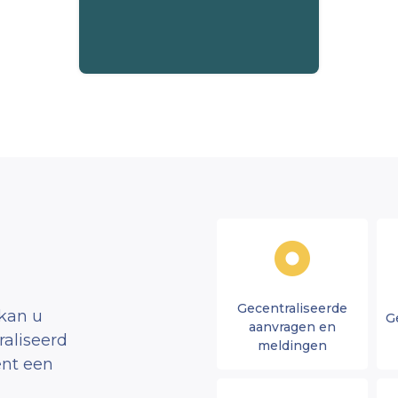
kunnen ze hun gewerkte uren
automatisch loggen.
Gecentraliseerde
kan u
G
aanvragen en
aliseerd
meldingen
nt een