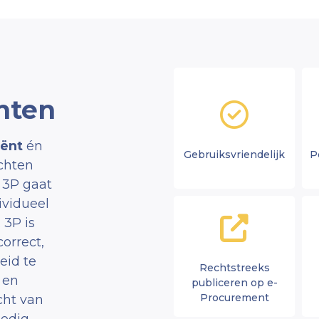
hten
iënt
én
Gebruiksvriendelijk
P
chten
 3P gaat
ividueel
 3P is
orrect,
eid te
Rechtstreeks
 en
publiceren op e-
Procurement
cht van