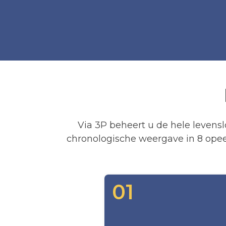
Via 3P beheert u de hele levens
chronologische weergave in 8 opee
01
- OPMAAK
01