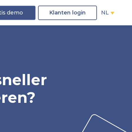
tis demo
Klanten login
NL
s
n
e
l
l
e
r
e
r
e
n
?