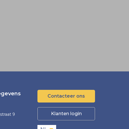
egevens
Contacteer ons
Klanten login
straat 9