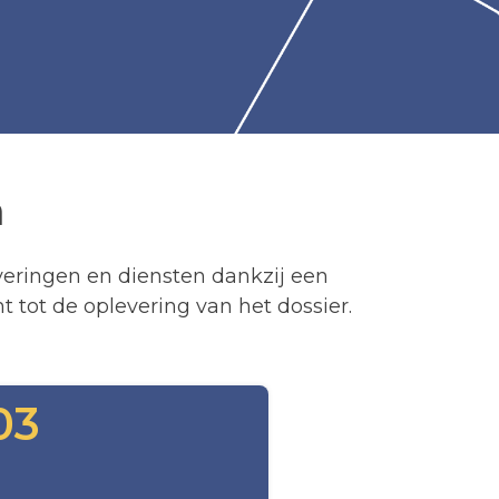
n
veringen en diensten dankzij een
tot de oplevering van het dossier.
03
- GUNNINGSWIJZE
03