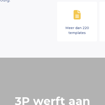
odig.
Meer dan 220
templates
3P werft aan