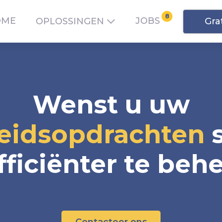
8
OME
JOBS
Gra
OPLOSSINGEN
W
e
n
s
t
u
u
w
eidsopdrachten
f
f
c
i
ë
n
t
e
r
t
e
b
e
h