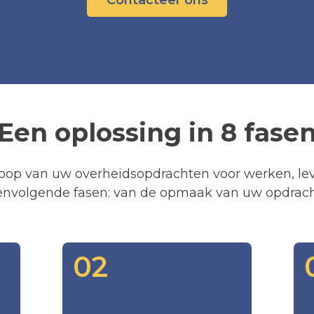
Contacteer ons
Een oplossing in 8 fase
loop van uw overheidsopdrachten voor werken, le
nvolgende fasen: van de opmaak van uw opdracht 
02
-
02
LASTVOORWAARDEN