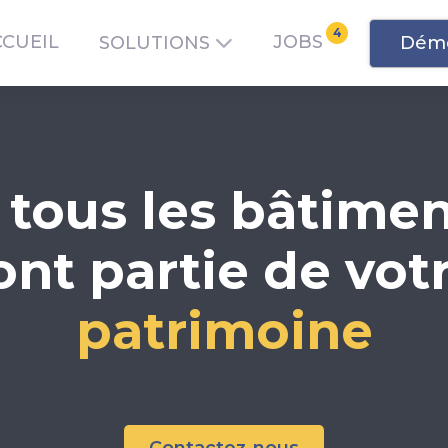
4
CCUEIL
JOBS
Démo
SOLUTIONS
 tous les bâtimen
ont partie de vot
patrimoine