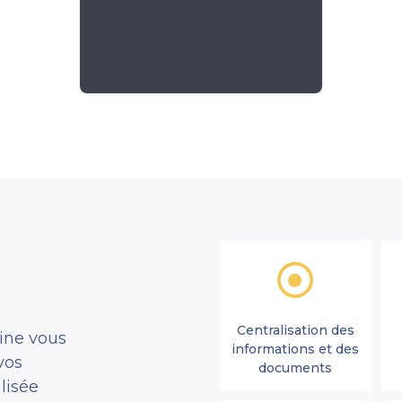
exemple surface, type de toit,
type d’éclairage, couleur des
murs …
Centralisation des
ine vous
informations et des
vos
documents
lisée