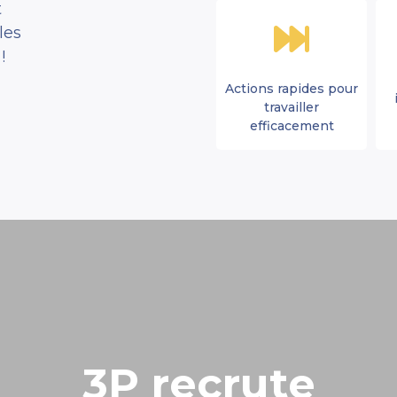
t
les
!
Actions rapides pour
travailler
efficacement
3P recrute