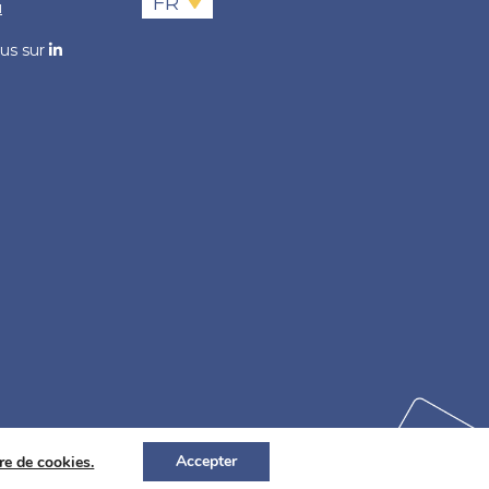
FR
u
us sur
Accepter
re de cookies.