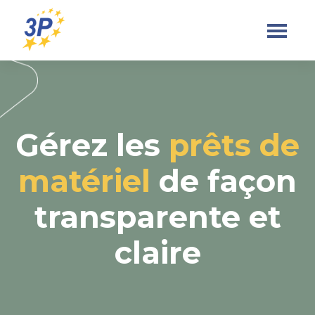
Skip
to
content
Gérez les
prêts de
matériel
de façon
transparente et
claire